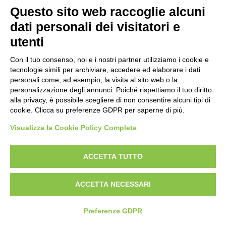
Questo sito web raccoglie alcuni
dati personali dei visitatori e
La Fiera Nazionale del Peperone è una delle più grandi e
utenti
qualificate nel settore dell’enogastronomia e la più
grande, in Italia, dedicata a un prodotto agricolo.
Con il tuo consenso, noi e i nostri partner utilizziamo i cookie e
tecnologie simili per archiviare, accedere ed elaborare i dati
personali come, ad esempio, la visita al sito web o la
NOIR STUDIO SRL | VIA CARLO ALBERTO 43, 10123 TORINO | P IVA e
personalizzazione degli annunci. Poiché rispettiamo il tuo diritto
CF 12906990010 | Copyright 2026
alla privacy, è possibile scegliere di non consentire alcuni tipi di
cookie. Clicca su preferenze GDPR per saperne di più.
Visualizza la Cookie Policy Completa
ACCETTA TUTTO
ACCETTA NECESSARI
Preferenze GDPR