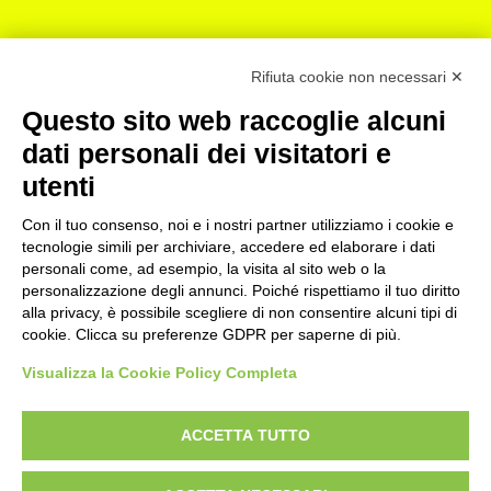
Rifiuta cookie non necessari ✕
Hai in mente un
Questo sito web raccoglie alcuni
progetto da
dati personali dei visitatori e
realizzare ma non
utenti
sai da dove
Con il tuo consenso, noi e i nostri partner utilizziamo i cookie e
tecnologie simili per archiviare, accedere ed elaborare i dati
partire? Ti
personali come, ad esempio, la visita al sito web o la
personalizzazione degli annunci. Poiché rispettiamo il tuo diritto
aiutiamo noi!
alla privacy, è possibile scegliere di non consentire alcuni tipi di
cookie. Clicca su preferenze GDPR per saperne di più.
Visualizza la Cookie Policy Completa
Contattaci
ACCETTA TUTTO