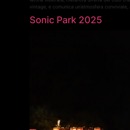
vintage, e comunica un’atmosfera conviviale, 
Sonic Park 2025