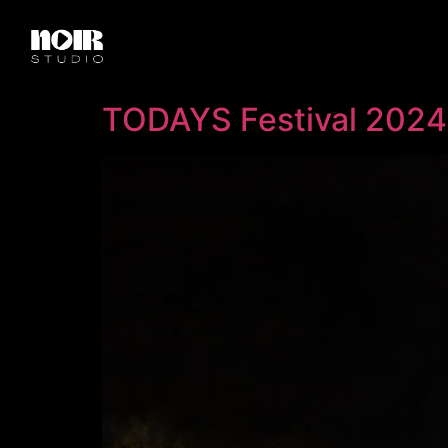
TODAYS Festival 2024